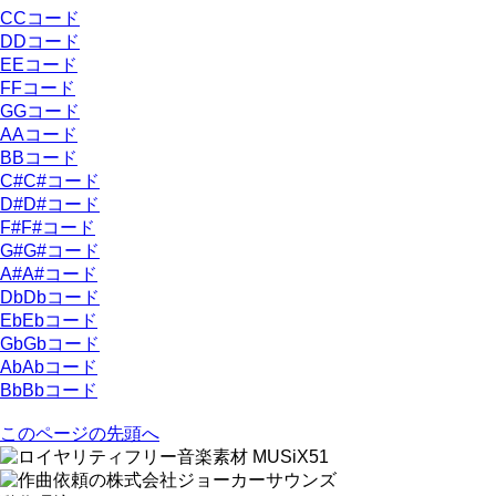
C
Cコード
D
Dコード
E
Eコード
F
Fコード
G
Gコード
A
Aコード
B
Bコード
C#
C#コード
D#
D#コード
F#
F#コード
G#
G#コード
A#
A#コード
Db
Dbコード
Eb
Ebコード
Gb
Gbコード
Ab
Abコード
Bb
Bbコード
このページの先頭へ